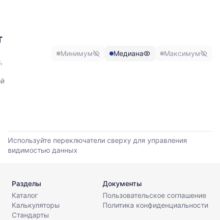
отражает
изменение
минимальной,
медианной
Т
и
Минимум
Медиана
Максимум
максимальной
,
цены
по
ой
данным
прайс-
листов
поставщиков
за
последние
Используйте переключатели сверху для управления
6
видимостью данных
месяцев.
Используйте
динамику,
чтобы
Разделы
Документы
оценить
Каталог
Пользовательское соглашение
тренд
Калькуляторы
Политика конфиденциальности
и
Стандарты