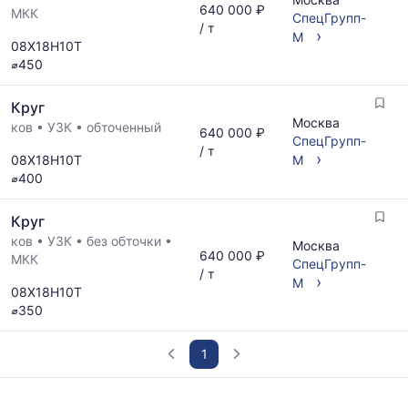
640 000 ₽
МКК
СпецГрупп-
/ т
›
М
08Х18Н10Т
⌀450
Круг
Москва
ков
•
УЗК
•
обточенный
640 000 ₽
СпецГрупп-
/ т
›
08Х18Н10Т
М
⌀400
Круг
ков
•
УЗК
•
без обточки
•
Москва
640 000 ₽
МКК
СпецГрупп-
/ т
›
М
08Х18Н10Т
⌀350
1
График