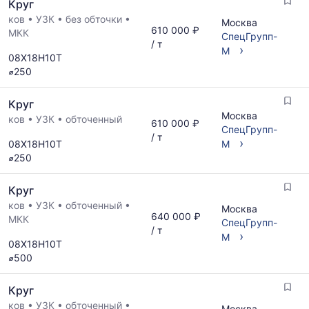
Круг
по
мере
ков
•
УЗК
•
без обточки
•
Москва
610 000 ₽
обновления
МКК
СпецГрупп-
/ т
прайс-
›
М
08Х18Н10Т
листов.
⌀250
Круг
Москва
ков
•
УЗК
•
обточенный
610 000 ₽
СпецГрупп-
/ т
›
08Х18Н10Т
М
⌀250
Круг
ков
•
УЗК
•
обточенный
•
Москва
640 000 ₽
МКК
СпецГрупп-
/ т
›
М
08Х18Н10Т
⌀500
Круг
ков
•
УЗК
•
обточенный
•
Москва