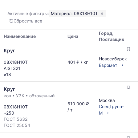
08Х18Н10Т
Показаны
Активные фильтры:
Материал: 08Х18Н10Т
минимальная,
Сбросить все
медианная
и
Город,
максимальная
Наименование
Цена
Поставщик
цена
Таблица
по
Круг
цен
данным
на
Новосибирск
прайс-
08Х18Н10Т
401 ₽ / кг
металлопрокат
›
Евромет
листов
AISI 321
с
поставщиков
⌀18
указанием
за
ГОСТ,
последний
Круг
размеров
месяц.
и
ков
•
УЗК
•
обточенный
Статистика
Москва
поставщиков
рассчитывается
610 000 ₽
СпецГрупп-
08Х18Н10Т
по
по
/ т
›
⌀250
М
запросу
актуальным
ГОСТ 5632
предложениям
ГОСТ 25054
и
обновляется