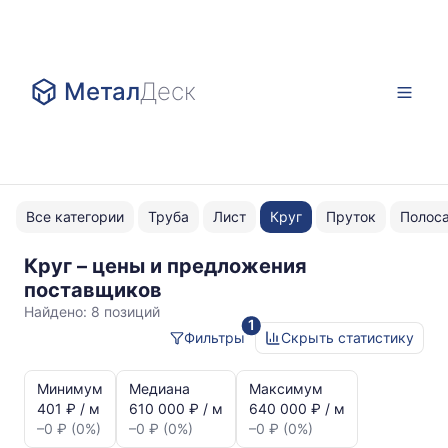
Метал
Деск
Все категории
Труба
Лист
Круг
Пруток
Полос
Круг – цены и предложения
08Х18Н10Т
поставщиков
Найдено:
8 позиций
1
Фильтры
Скрыть статистику
Статистика
и
Минимум
Медиана
Максимум
динамика
401 ₽ / м
610 000 ₽ / м
640 000 ₽ / м
цен:
–0 ₽ (0%)
–0 ₽ (0%)
–0 ₽ (0%)
Круг