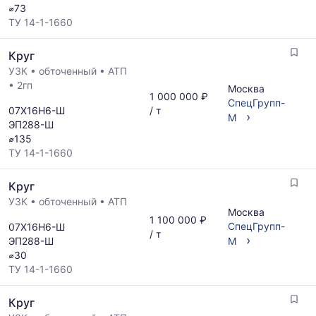
листов
⌀73
ГОСТ,
поставщиков
ТУ 14-1-1660
размеров
за
и
последний
Круг
поставщиков
месяц.
по
УЗК
•
обточенный
•
АТП
Статистика
запросу
•
2гп
рассчитывается
Москва
1 000 000 ₽
по
СпецГрупп-
07Х16Н6-Ш
/ т
›
актуальным
М
ЭП288-Ш
предложениям
⌀135
и
ТУ 14-1-1660
обновляется
по
Круг
мере
обновления
УЗК
•
обточенный
•
АТП
Москва
прайс-
1 100 000 ₽
СпецГрупп-
07Х16Н6-Ш
листов.
/ т
›
ЭП288-Ш
М
⌀30
ТУ 14-1-1660
Круг