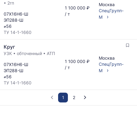
•
2гп
Москва
1 100 000 ₽
СпецГрупп-
07Х16Н6-Ш
/ т
›
М
ЭП288-Ш
⌀56
ТУ 14-1-1660
Круг
УЗК
•
обточенный
•
АТП
Москва
1 100 000 ₽
СпецГрупп-
07Х16Н6-Ш
/ т
›
ЭП288-Ш
М
⌀56
ТУ 14-1-1660
1
2
График
отражает
изменение
минимальной,