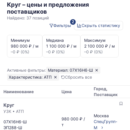
Круг – цены и предложения
07Х16Н6-
поставщиков
Ш
Найдено:
37 позиций
2
АТП
Фильтры
Скрыть статистику
Статистика
и
Минимум
Медиана
Максимум
динамика
980 000 ₽ / м
1 100 000 ₽ / м
2 100 000 ₽ / м
цен:
–0 ₽ (0%)
–0 ₽ (0%)
–0 ₽ (0%)
Круг
АТП
07Х16Н6-
Активные фильтры:
Материал: 07Х16Н6-Ш
Ш
Характеристика: АТП
Сбросить все
Показаны
минимальная,
Город,
медианная
Наименование
Цена
Поставщик
и
Таблица
максимальная
Круг
цен
цена
УЗК
•
АТП
на
по
Москва
металлопрокат
980 000 ₽ /
данным
СпецГрупп-
07Х16Н6-Ш
с
т
прайс-
›
ЭП288-Ш
М
указанием