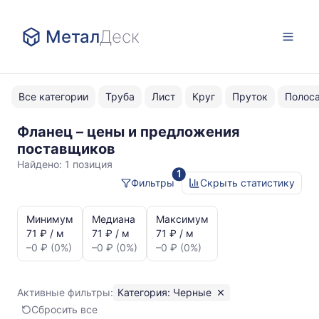
Метал
Деск
Все категории
Труба
Лист
Круг
Пруток
Полос
Фланец – цены и предложения
Черные
поставщиков
Найдено:
1 позиция
1
Фильтры
Скрыть статистику
Статистика
и
Минимум
Медиана
Максимум
динамика
71 ₽ / м
71 ₽ / м
71 ₽ / м
цен:
–0 ₽ (0%)
–0 ₽ (0%)
–0 ₽ (0%)
Фланец
Показаны
минимальная,
Активные фильтры:
Категория: Черные
медианная
Сбросить все
и