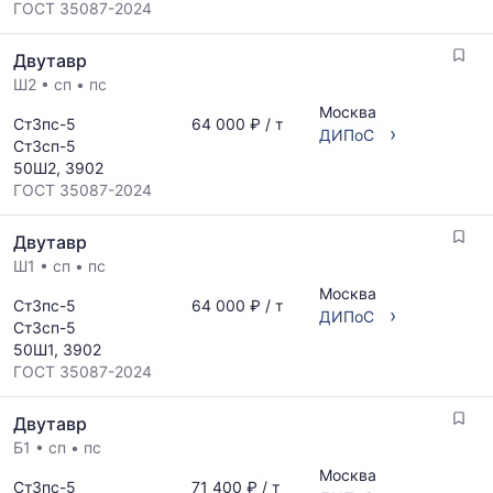
последний
ГОСТ 35087-2024
размеров
месяц.
и
Статистика
Двутавр
поставщиков
рассчитывается
по
Ш2
•
сп
•
пс
по
запросу
актуальным
Москва
Ст3пс-5
64 000 ₽ / т
›
предложениям
ДИПоС
Ст3сп-5
и
50Ш2, 3902
обновляется
ГОСТ 35087-2024
по
мере
Двутавр
обновления
прайс-
Ш1
•
сп
•
пс
листов.
Москва
Ст3пс-5
64 000 ₽ / т
›
ДИПоС
Ст3сп-5
50Ш1, 3902
ГОСТ 35087-2024
Двутавр
Б1
•
сп
•
пс
Москва
Ст3пс-5
71 400 ₽ / т