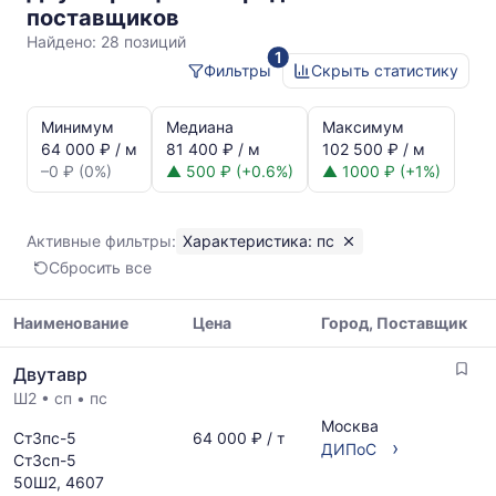
пс
поставщиков
Найдено:
28 позиций
1
Фильтры
Скрыть статистику
Статистика
и
Минимум
Медиана
Максимум
динамика
64 000 ₽ / м
81 400 ₽ / м
102 500 ₽ / м
цен:
–0 ₽ (0%)
▲ 500 ₽ (+0.6%)
▲ 1000 ₽ (+1%)
Двутавр
пс
Показаны
Активные фильтры:
Характеристика: пс
минимальная,
Сбросить все
медианная
и
максимальная
Наименование
Цена
Город, Поставщик
цена
Таблица
по
Двутавр
цен
данным
Ш2
•
сп
•
пс
на
прайс-
металлопрокат
Москва
листов
Ст3пс-5
64 000 ₽ / т
с
›
ДИПоС
поставщиков
Ст3сп-5
указанием
за
50Ш2, 4607
ГОСТ,