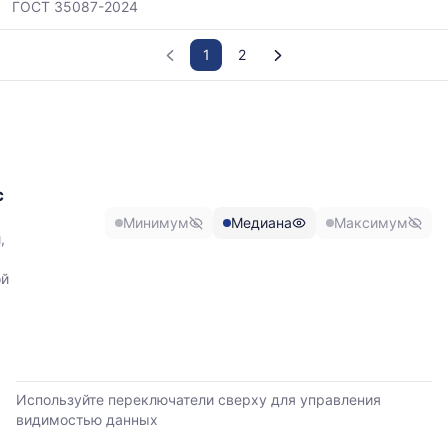
ГОСТ 35087-2024
1
2
График
отражает
изменение
минимальной,
медианной
с
и
Минимум
Медиана
Максимум
максимальной
,
цены
по
ой
данным
прайс-
листов
поставщиков
за
последние
Используйте переключатели сверху для управления
6
видимостью данных
месяцев.
Используйте