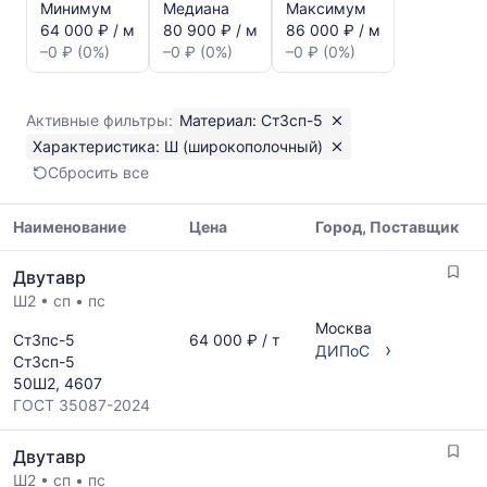
и
Минимум
Медиана
Максимум
динамика
64 000 ₽ / м
80 900 ₽ / м
86 000 ₽ / м
цен:
–0 ₽ (0%)
–0 ₽ (0%)
–0 ₽ (0%)
Двутавр
Ш
(широкополочный)
Активные фильтры:
Материал: Ст3сп-5
Ст3сп-5
Характеристика: Ш (широкополочный)
Показаны
Сбросить все
минимальная,
медианная
и
Наименование
Цена
Город, Поставщик
максимальная
Таблица
цена
Двутавр
цен
по
Ш2
•
сп
•
пс
на
данным
металлопрокат
прайс-
Москва
Ст3пс-5
64 000 ₽ / т
с
›
листов
ДИПоС
Ст3сп-5
указанием
поставщиков
50Ш2, 4607
ГОСТ,
за
ГОСТ 35087-2024
размеров
последний
и
месяц.
Двутавр
поставщиков
Статистика
по
Ш2
рассчитывается
•
сп
•
пс