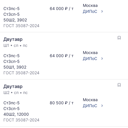
запросу
по
Москва
Ст3пс-5
64 000 ₽ / т
актуальным
›
ДИПоС
Ст3сп-5
предложениям
50Ш2, 3902
и
ГОСТ 35087-2024
обновляется
по
мере
Двутавр
обновления
Ш1
•
сп
•
пс
прайс-
Москва
листов.
Ст3пс-5
64 000 ₽ / т
›
ДИПоС
Ст3сп-5
50Ш1, 3902
ГОСТ 35087-2024
Двутавр
Ш2
•
сп
•
пс
Москва
Ст3пс-5
80 500 ₽ / т
›
ДИПоС
Ст3сп-5
40Ш2, 12000
ГОСТ 35087-2024