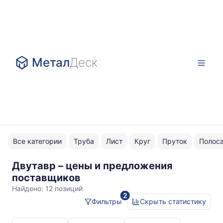
Метал
Деск
Все категории
Труба
Лист
Круг
Пруток
Полос
Двутавр – цены и предложения
Ст3сп-5
поставщиков
Ш
Найдено:
12 позиций
2
(широкополочный)
Фильтры
Скрыть статистику
Статистика