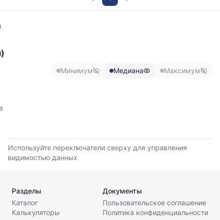
График
а
отражает
изменение
)
минимальной,
медианной
Минимум
Медиана
Максимум
и
максимальной
цены
по
а
данным
прайс-
листов
поставщиков
Используйте переключатели сверху для управления
за
видимостью данных
последние
6
месяцев.
Используйте
Разделы
Документы
динамику,
Каталог
Пользовательское соглашение
чтобы
Калькуляторы
Политика конфиденциальности
оценить