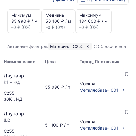
Статистика
и
Минимум
Медиана
Максимум
динамика
35 990 ₽ / м
56 100 ₽ / м
134 000 ₽ / м
цен:
–0 ₽ (0%)
–0 ₽ (0%)
–0 ₽ (0%)
Двутавр
С255
Показаны
Активные фильтры:
Материал: С255
Сбросить все
минимальная,
медианная
Наименование
Цена
Город, Поставщик
и
максимальная
Таблица
цена
Двутавр
цен
по
К1
•
н/д
на
Москва
данным
35 990 ₽ / т
металлопрокат
›
Металлобаза-1001
прайс-
С255
с
листов
30К1, НД
указанием
поставщиков
ГОСТ,
за
Двутавр
размеров
последний
и
Ш2
Москва
месяц.
51 100 ₽ / т
поставщиков
›
Металлобаза-1001
Статистика
С255
по
рассчитывается