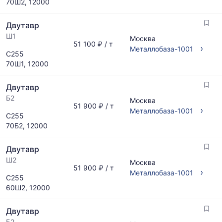
70Ш2, 12000
запросу
по
актуальным
Двутавр
предложениям
Ш1
и
Москва
51 100 ₽ / т
обновляется
›
Металлобаза-1001
С255
по
70Ш1, 12000
мере
обновления
Двутавр
прайс-
листов.
Б2
Москва
51 900 ₽ / т
›
Металлобаза-1001
С255
70Б2, 12000
Двутавр
Ш2
Москва
51 900 ₽ / т
›
Металлобаза-1001
С255
60Ш2, 12000
Двутавр
Б2