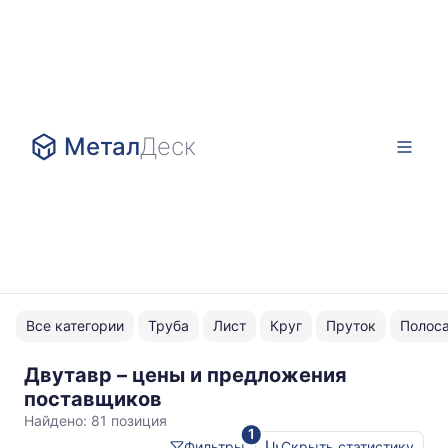
Метал
Деск
Все категории
Труба
Лист
Круг
Пруток
Полос
Двутавр – цены и предложения
С255
поставщиков
Найдено:
81 позиция
1
Фильтры
Скрыть статистику