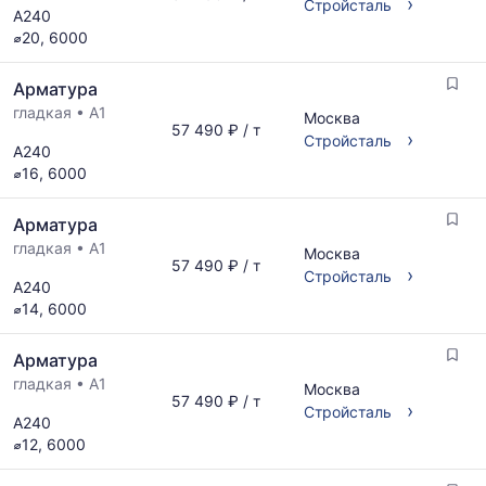
›
Стройсталь
А240
по
⌀20, 6000
мере
обновления
прайс-
Арматура
листов.
гладкая
•
А1
Москва
57 490 ₽ / т
›
Стройсталь
А240
⌀16, 6000
Арматура
гладкая
•
А1
Москва
57 490 ₽ / т
›
Стройсталь
А240
⌀14, 6000
Арматура
гладкая
•
А1
Москва
57 490 ₽ / т
›
Стройсталь
А240
⌀12, 6000