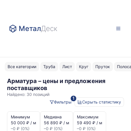
Метал
Деск
Все категории
Труба
Лист
Круг
Пруток
Полос
Арматура – цены и предложения
гладкая
поставщиков
Найдено:
30 позиций
1
Фильтры
Скрыть статистику
Статистика
и
Минимум
Медиана
Максимум
динамика
50 000 ₽ / м
56 890 ₽ / м
59 490 ₽ / м
цен:
–0 ₽ (0%)
–0 ₽ (0%)
–0 ₽ (0%)