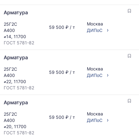
обновляется
по
Арматура
мере
обновления
Москва
25Г2С
прайс-
59 500 ₽ / т
›
А400
ДИПоС
листов.
⌀14, 11700
ГОСТ 5781-82
Арматура
Москва
25Г2С
59 500 ₽ / т
›
А400
ДИПоС
⌀22, 11700
ГОСТ 5781-82
Арматура
Москва
25Г2С
59 500 ₽ / т
›
А400
ДИПоС
⌀20, 11700
ГОСТ 5781-82