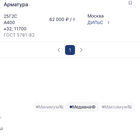
Арматура
Москва
25Г2С
62 000 ₽ / т
›
А400
ДИПоС
⌀32, 11700
ГОСТ 5781-82
1
График
отражает
изменение
минимальной,
медианной
и
максимальной
Минимум
Медиана
Максимум
цены
по
,
данным
прайс-
ой
листов