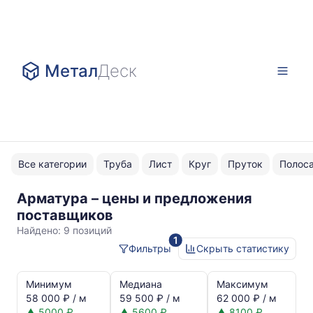
Метал
Деск
Все категории
Труба
Лист
Круг
Пруток
Полос
Арматура – цены и предложения
А400
поставщиков
Найдено:
9 позиций
1
Фильтры
Скрыть статистику
Статистика
и
Минимум
Медиана
Максимум
динамика
58 000 ₽ / м
59 500 ₽ / м
62 000 ₽ / м
цен:
▲ 5000 ₽
▲ 5600 ₽
▲ 8100 ₽