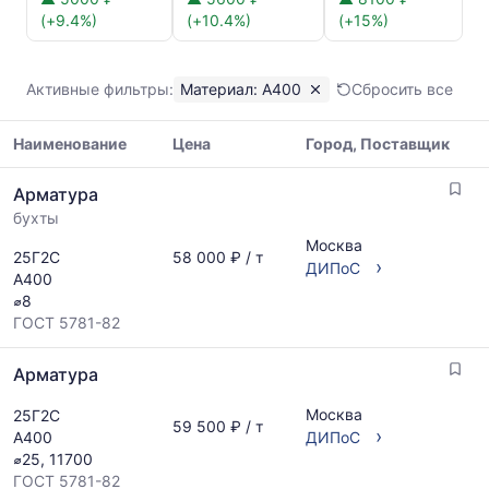
Арматура
(+9.4%)
(+10.4%)
(+15%)
А400
Показаны
минимальная,
Активные фильтры:
Материал: А400
Сбросить все
медианная
и
Наименование
Цена
Город, Поставщик
максимальная
цена
Таблица
по
Арматура
цен
данным
бухты
на
прайс-
металлопрокат
Москва
листов
25Г2С
58 000 ₽ / т
с
›
ДИПоС
поставщиков
А400
указанием
за
⌀8
ГОСТ,
последний
ГОСТ 5781-82
размеров
месяц.
и
Статистика
Арматура
поставщиков
рассчитывается
по
по
Москва
25Г2С
запросу
59 500 ₽ / т
актуальным
›
А400
ДИПоС
предложениям
⌀25, 11700
и
ГОСТ 5781-82