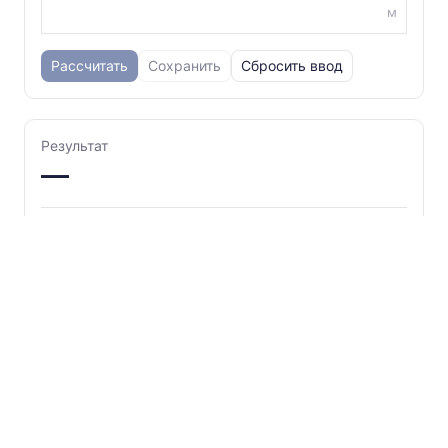
м
Рассчитать
Сохранить
Сбросить ввод
Результат
—
Контекст
Вопросы и ответы
Как рассчитать массу нержавеющей сутунки?
Можно ли рассчитать длину сутунки по массе?