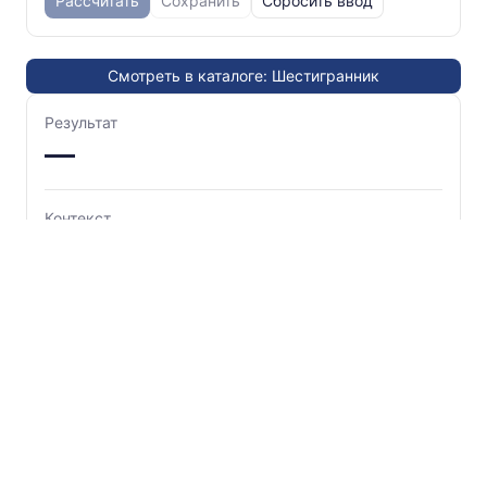
Рассчитать
Сохранить
Сбросить ввод
Смотреть в каталоге: Шестигранник
Результат
—
Контекст
Вопросы и ответы
Как рассчитать массу нержавеющего
шестигранника?
Можно ли рассчитать длину шестигранника по
массе?