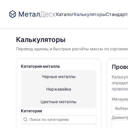
Метал
Деск
Каталог
Калькуляторы
Стандар
Калькуляторы
Калькуляторы
Нержавейка
Перевод единиц и быстрые расчёты массы по сортамен
Проволока
нержавеющая
Пров
Категория металла
Черные металлы
Калькул
определ
проволо
Нержавейка
Матери
Цветные металлы
Категория
Диамет