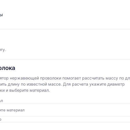
ты
ту.
олока
ятор нержавеющей проволоки помогает рассчитать массу по дл
ить длину по известной массе. Для расчета укажите диаметр
ки и выберите материал.
ал
р