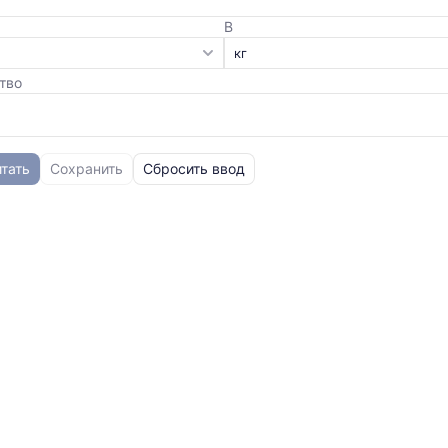
В
тво
тать
Сохранить
Сбросить ввод