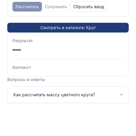
Рассчитать
Сохранить
Сбросить ввод
Смотреть в каталоге: Круг
Результат
—
Контекст
Вопросы и ответы
Как рассчитать массу цветного круга?
Можно ли рассчитать длину цветного круга по
массе?
Какие виды цветных металлов и сплавов
можно выбрать для расчета веса цветного