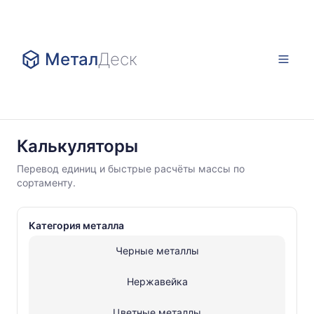
Метал
Деск
Калькуляторы
Калькуляторы
Цветные
Перевод единиц и быстрые расчёты массы по
металлы
сортаменту.
Круг
цветной
Категория металла
Черные металлы
Нержавейка
Цветные металлы