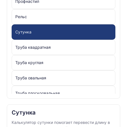
Профнастил
Рельс
Сутунка
Труба квадратная
Труба круглая
Труба овальная
Труба плоскоовальная
Труба прямоугольная
Сутунка
Калькулятор сутунки помогает перевести длину в
Уголок