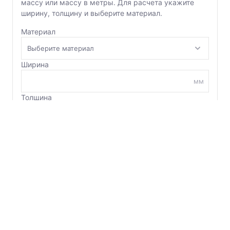
массу или массу в метры. Для расчета укажите
ширину, толщину и выберите материал.
Швеллер
Материал
Шестигранник
Ширина
Шпунт двутавровый
мм
Толщина
Шпунт Ларсена
мм
Из
В
Шпунт трубчатый
Количество
м
Рассчитать
Сохранить
Сбросить ввод