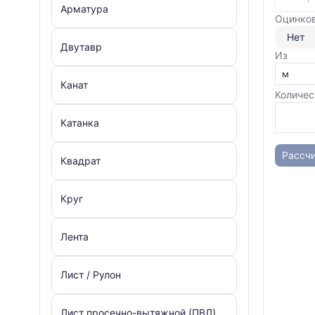
Арматура
Оцинко
Нет
Двутавр
Из
Канат
Количес
Катанка
Рассчи
Квадрат
Круг
Лента
Лист / Рулон
Лист просечно-вытяжной (ПВЛ)