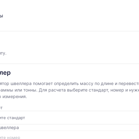
ты
ту.
лер
ятор швеллера помогает определить массу по длине и перевес
раммы или тонны. Для расчета выберите стандарт, номер и ну
 измерения.
т
швеллера