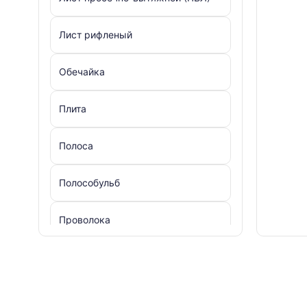
Лист рифленый
Обечайка
Плита
Полоса
Полособульб
Проволока
Профнастил
Рельс