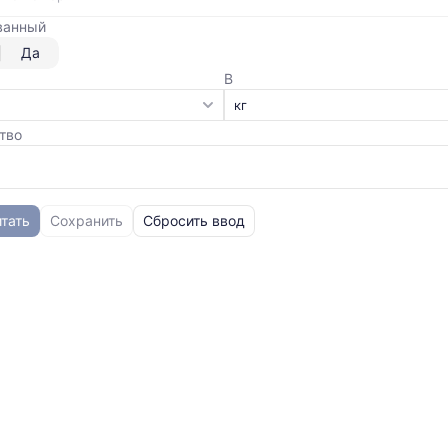
ванный
Да
В
тво
тать
Сохранить
Сбросить ввод