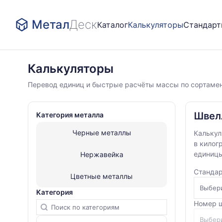
Метал
Деск
Каталог
Калькуляторы
Стандар
Калькуляторы
Калькуляторы
Черные
Перевод единиц и быстрые расчёты массы по сортамен
металлы
Швеллер
Швел
Категория металла
Черные металлы
Калькул
в килог
единицы
Нержавейка
Стандар
Цветные металлы
Категория
Номер 