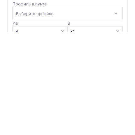
Профиль шпунта
Швеллер
Из
В
Шестигранник
Количество
Шпунт двутавровый
м
Шпунт Ларсена
Рассчитать
Сохранить
Сбросить ввод
Шпунт трубчатый
Результат
—
Контекст
Вопросы и ответы