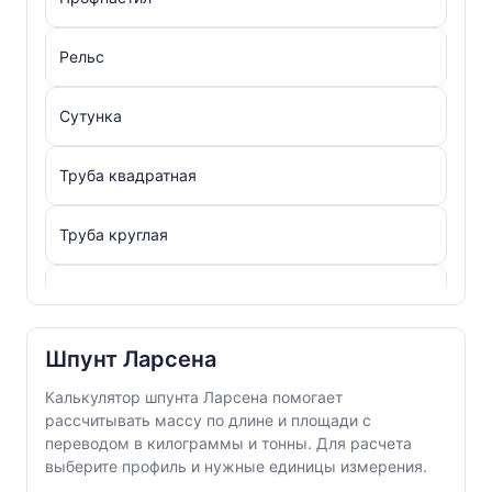
Рельс
Сутунка
Труба квадратная
Труба круглая
Труба овальная
Труба плоскоовальная
Шпунт Ларсена
Калькулятор шпунта Ларсена помогает
Труба прямоугольная
рассчитывать массу по длине и площади с
переводом в килограммы и тонны. Для расчета
выберите профиль и нужные единицы измерения.
Уголок