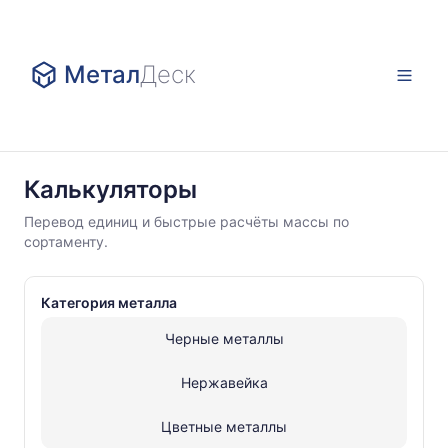
Метал
Деск
Калькуляторы
Калькуляторы
Черные
Перевод единиц и быстрые расчёты массы по
металлы
сортаменту.
Шпунт
Ларсена
Категория металла
Черные металлы
Нержавейка
Цветные металлы