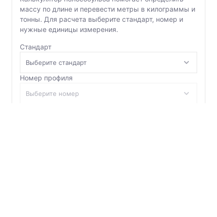
массу по длине и перевести метры в килограммы и
тонны. Для расчета выберите стандарт, номер и
Швеллер
нужные единицы измерения.
Стандарт
Шестигранник
Шпунт двутавровый
Номер профиля
Шпунт Ларсена
Оцинкованный
Нет
Да
Шпунт трубчатый
Из
В
Количество
м
Рассчитать
Сохранить
Сбросить ввод