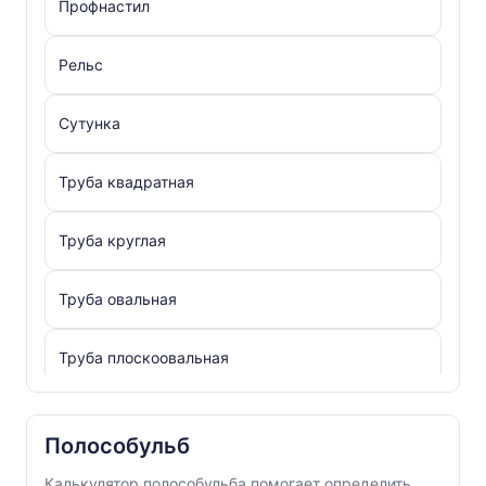
Профнастил
Рельс
Сутунка
Труба квадратная
Труба круглая
Труба овальная
Труба плоскоовальная
Труба прямоугольная
Полособульб
Уголок
Калькулятор полособульба помогает определить