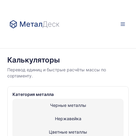
Метал
Деск
Калькуляторы
Калькуляторы
Черные
Перевод единиц и быстрые расчёты массы по
металлы
сортаменту.
Полособульб
Категория металла
Черные металлы
Нержавейка
Цветные металлы