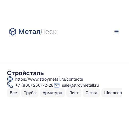
Метал
Деск
Стройсталь
https://www.stroymetall.ru/contacts
+7 (800) 250-72-28
sale@stroymetall.ru
Все
Труба
Арматура
Лист
Сетка
Швеллер
Н
То
по
р
1