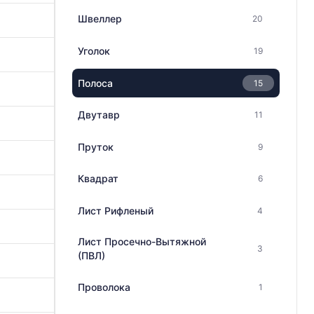
Швеллер
20
Уголок
19
Полоса
15
Двутавр
11
Пруток
9
Квадрат
6
Лист Рифленый
4
Лист Просечно-Вытяжной
3
(ПВЛ)
Проволока
1