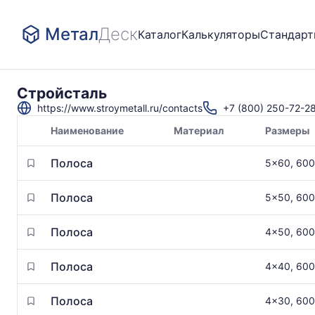
Метал
Деск
Каталог
Калькуляторы
Стандар
Стройсталь
https://www.stroymetall.ru/contacts
+7 (800) 250-72-2
Наименование
Материал
Размеры
Товары
Полоса
5x60, 60
поставщика
Полоса
5x50, 60
Полоса
4x50, 60
Полоса
4x40, 60
Полоса
4x30, 60