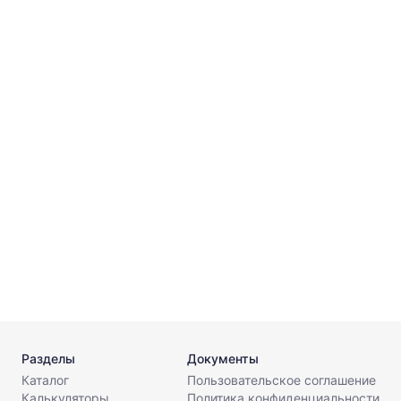
4
г
3
г
3
Разделы
Документы
Каталог
Пользовательское соглашение
Калькуляторы
Политика конфиденциальности