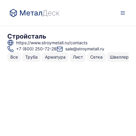
Метал
Деск
Стройсталь
https://www.stroymetall.ru/contacts
+7 (800) 250-72-28
sale@stroymetall.ru
Все
Труба
Арматура
Лист
Сетка
Швеллер
Н
То
по
г
5
г