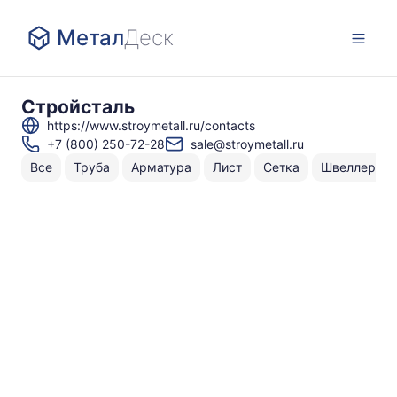
Метал
Деск
Стройсталь
https://www.stroymetall.ru/contacts
+7 (800) 250-72-28
sale@stroymetall.ru
Все
Труба
Арматура
Лист
Сетка
Швеллер
Н
То
по
4
1