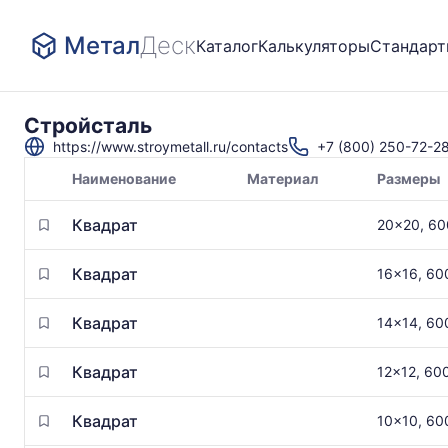
Метал
Деск
Каталог
Калькуляторы
Стандар
Стройсталь
https://www.stroymetall.ru/contacts
+7 (800) 250-72-2
Наименование
Материал
Размеры
Товары
Квадрат
20x20, 6
поставщика
Квадрат
16x16, 60
Квадрат
14x14, 60
Квадрат
12x12, 60
Квадрат
10x10, 60