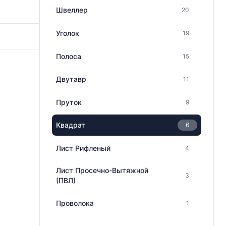
Швеллер
20
Уголок
19
Полоса
15
Двутавр
11
Пруток
9
Квадрат
6
Лист Рифленый
4
Лист Просечно-Вытяжной
3
(ПВЛ)
Проволока
1