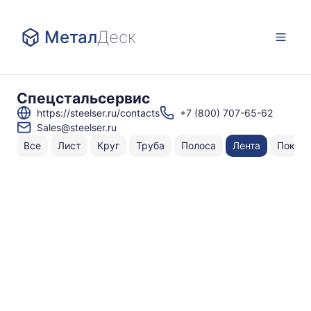
Метал
Деск
Спецстальсервис
https://steelser.ru/contacts
+7 (800) 707-65-62
Sales@steelser.ru
Все
Лист
Круг
Труба
Полоса
Лента
Поков
Н
То
по
п
С
0
п
С