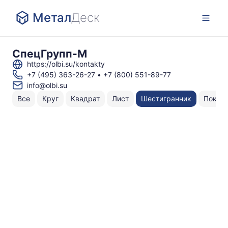
Метал
Деск
СпецГрупп-М
https://olbi.su/kontakty
+7 (495) 363-26-27
•
+7 (800) 551-89-77
info@olbi.su
Все
Круг
Квадрат
Лист
Шестигранник
Поков
Н
То
по
1
1
х