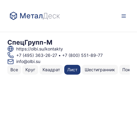
Метал
Деск
СпецГрупп-М
https://olbi.su/kontakty
+7 (495) 363-26-27
•
+7 (800) 551-89-77
info@olbi.su
Все
Круг
Квадрат
Лист
Шестигранник
Поков
Н
То
по
3
2