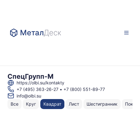
Метал
Деск
СпецГрупп-М
https://olbi.su/kontakty
+7 (495) 363-26-27
•
+7 (800) 551-89-77
info@olbi.su
Все
Круг
Квадрат
Лист
Шестигранник
Поков
Н
То
по
3