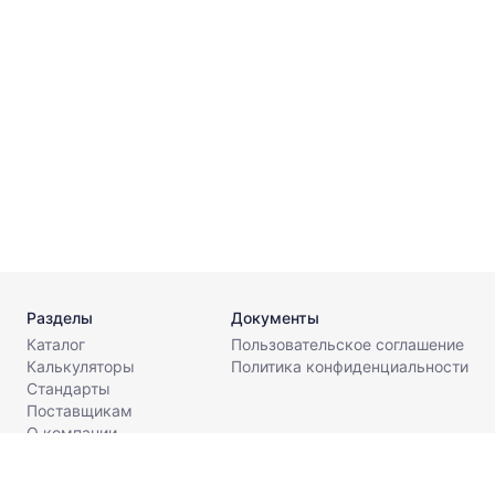
о
2
Г
Г
Разделы
Документы
Каталог
Пользовательское соглашение
Калькуляторы
Политика конфиденциальности
Стандарты
Поставщикам
О компании
Контакты
info@metaldesk.ru