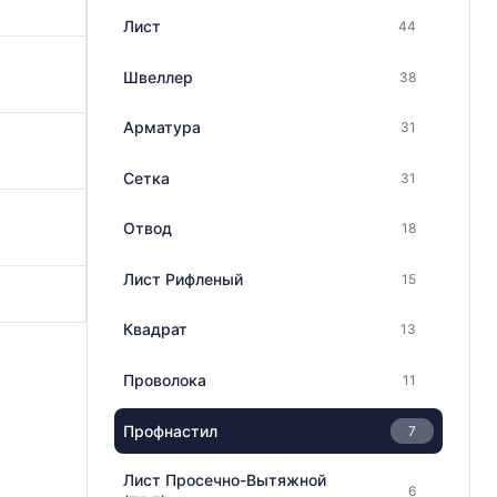
Лист
44
Швеллер
38
Арматура
31
Сетка
31
Отвод
18
Лист Рифленый
15
Квадрат
13
Проволока
11
Профнастил
7
Лист Просечно-Вытяжной
6