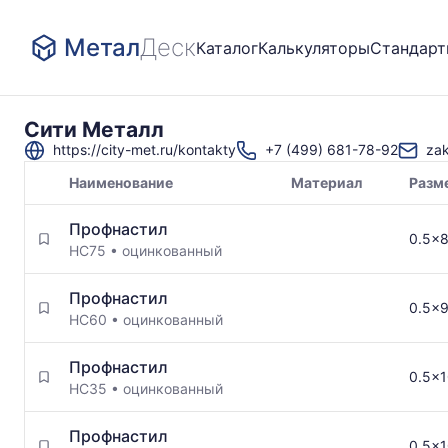
Метал
Деск
Каталог
Калькуляторы
Стандар
Сити Металл
https://city-met.ru/kontakty
+7 (499) 681-78-92
za
Наименование
Материал
Разм
Товары
Профнастил
поставщика
0.5x
НС75
•
оцинкованный
Профнастил
0.5x9
НС60
•
оцинкованный
Профнастил
0.5x1
НС35
•
оцинкованный
Профнастил
0.5x1