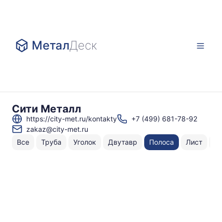
Метал
Деск
Сити Металл
https://city-met.ru/kontakty
+7 (499) 681-78-92
zakaz@city-met.ru
Все
Труба
Уголок
Двутавр
Полоса
Лист
Ш
Н
То
по
4