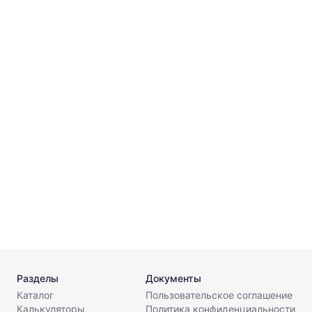
о
5
4
8
Разделы
Документы
Каталог
Пользовательское соглашение
Калькуляторы
Политика конфиденциальности