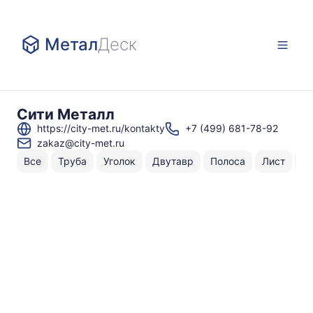
Метал
Деск
Сити Металл
https://city-met.ru/kontakty
+7 (499) 681-78-92
zakaz@city-met.ru
Все
Труба
Уголок
Двутавр
Полоса
Лист
Ш
Н
То
по
3
1