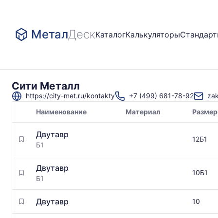
Метал
Деск
Каталог
Калькуляторы
Стандар
Сити Металл
https://city-met.ru/kontakty
+7 (499) 681-78-92
za
Наименование
Материал
Разме
Товары
Двутавр
поставщика
12Б1
Б1
Двутавр
10Б1
Б1
Двутавр
10