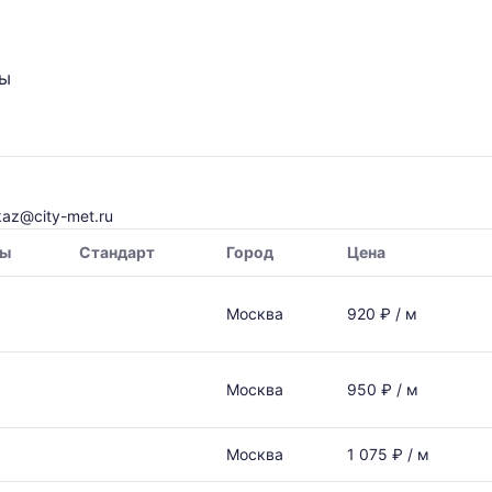
ты
kaz@city-met.ru
ры
Стандарт
Город
Цена
Москва
920 ₽ / м
Москва
950 ₽ / м
Москва
1 075 ₽ / м