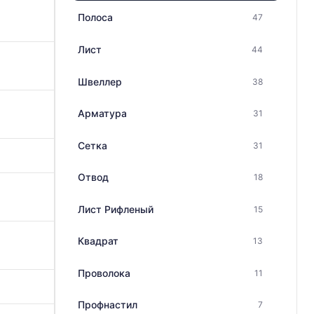
Полоса
47
Лист
44
Швеллер
38
Арматура
31
Сетка
31
Отвод
18
Лист Рифленый
15
Квадрат
13
Проволока
11
Профнастил
7