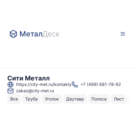
Метал
Деск
Сити Металл
https://city-met.ru/kontakty
+7 (499) 681-78-92
zakaz@city-met.ru
Все
Труба
Уголок
Двутавр
Полоса
Лист
Ш
Н
То
по
к
⌀