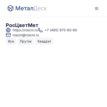
Метал
Деск
РосЦветМет
https://roscm.ru
+7 (495) 975-60-60
roscm@roscm.ru
Все
Пруток
Квадрат
Н
То
по