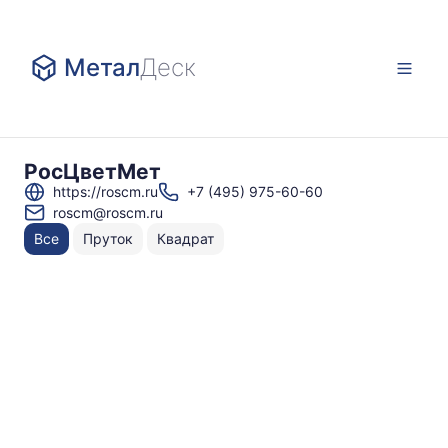
Метал
Деск
РосЦветМет
https://roscm.ru
+7 (495) 975-60-60
roscm@roscm.ru
Все
Пруток
Квадрат
Н
То
по
О
⌀
Д