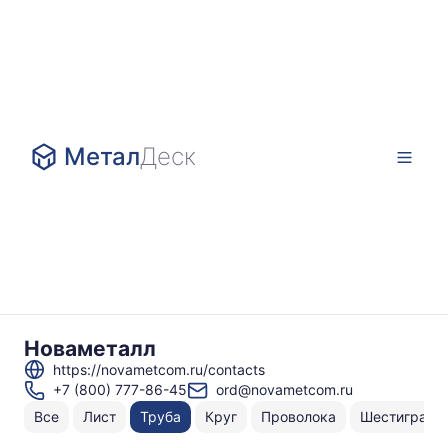
Метал
Деск
Новаметалл
https://novametcom.ru/contacts
+7 (800) 777-86-45
ord@novametcom.ru
Все
Лист
Труба
Круг
Проволока
Шестигранн
Н