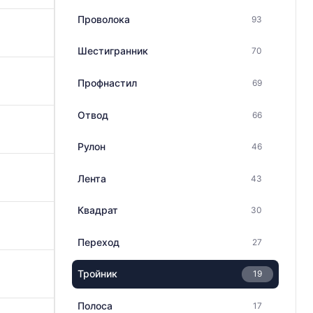
Проволока
93
Шестигранник
70
Профнастил
69
Отвод
66
Рулон
46
Лента
43
Квадрат
30
Переход
27
Тройник
19
Полоса
17