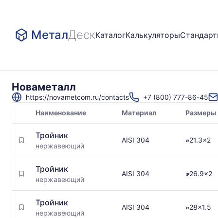
Метал
Деск
Каталог
Калькуляторы
Стандар
Новаметалл
https://novametcom.ru/contacts
+7 (800) 777-86-45
Наименование
Материал
Размеры
Товары
Тройник
поставщика
AISI 304
⌀21.3x2
нержавеющий
Тройник
AISI 304
⌀26.9x2
нержавеющий
Тройник
AISI 304
⌀28x1.5
нержавеющий