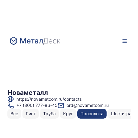
Метал
Деск
Новаметалл
https://novametcom.ru/contacts
+7 (800) 777-86-45
ord@novametcom.ru
Все
Лист
Труба
Круг
Проволока
Шестигранн
Н
То
по