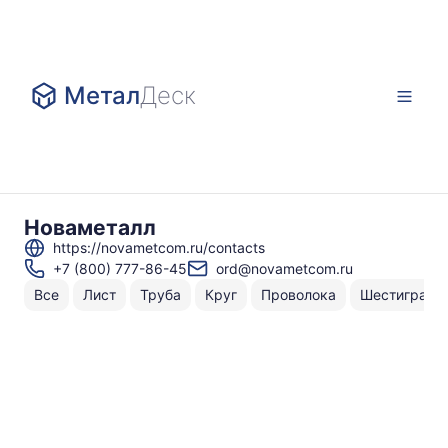
Метал
Деск
Новаметалл
https://novametcom.ru/contacts
+7 (800) 777-86-45
ord@novametcom.ru
Все
Лист
Труба
Круг
Проволока
Шестигранн
Н
То
по
0
A
4