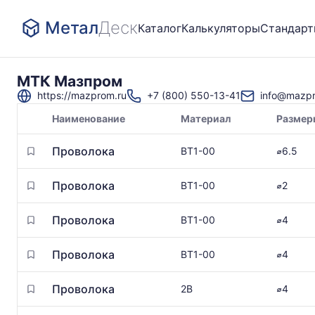
Метал
Деск
Каталог
Калькуляторы
Стандар
МТК Мазпром
https://mazprom.ru
+7 (800) 550-13-41
info@mazpr
Наименование
Материал
Размер
Товары
Проволока
ВТ1-00
⌀6.5
поставщика
Проволока
ВТ1-00
⌀2
Проволока
ВТ1-00
⌀4
Проволока
ВТ1-00
⌀4
Проволока
2В
⌀4