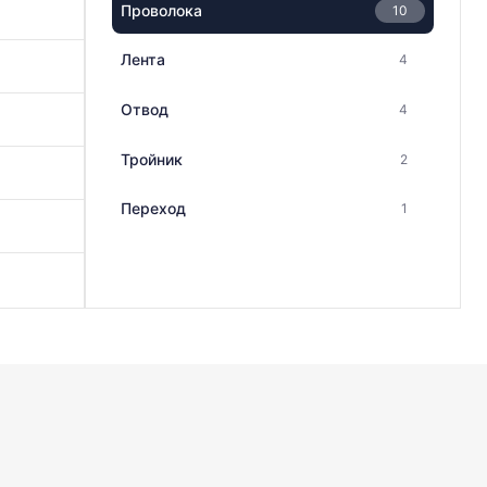
Проволока
10
Лента
4
Отвод
4
Тройник
2
Переход
1