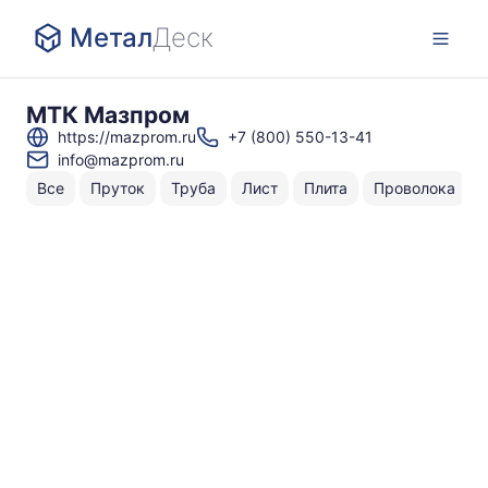
Метал
Деск
МТК Мазпром
https://mazprom.ru
+7 (800) 550-13-41
info@mazprom.ru
Все
Пруток
Труба
Лист
Плита
Проволока
Н
То
по
В
⌀
⌀