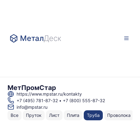
Метал
Деск
МетПромСтар
https://www.mpstar.ru/kontakty
+7 (495) 781-87-32
•
+7 (800) 555-87-32
info@mpstar.ru
Все
Пруток
Лист
Плита
Труба
Проволока
Н
То
по
к