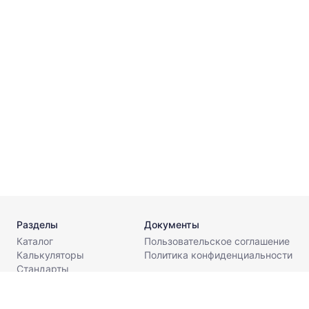
к
В
⌀
к
В
⌀
Разделы
Документы
Каталог
Пользовательское соглашение
Калькуляторы
Политика конфиденциальности
Стандарты
Поставщикам
О компании