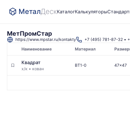
Метал
Деск
Каталог
Калькуляторы
Стандар
МетПромСтар
https://www.mpstar.ru/kontakty
+7 (495) 781-87-32
•
+
Наименование
Материал
Размер
Товары
Квадрат
поставщика
ВТ1-0
47x47
х/к
•
кован