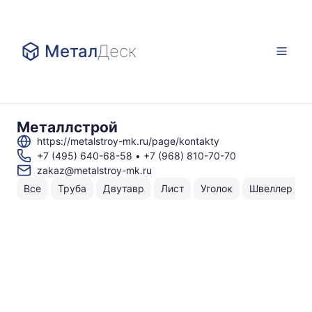
Метал
Деск
Металлстрой
https://metalstroy-mk.ru/page/kontakty
+7 (495) 640-68-58
•
+7 (968) 810-70-70
zakaz@metalstroy-mk.ru
Все
Труба
Двутавр
Лист
Уголок
Швеллер
Н
То
по
⌀
⌀