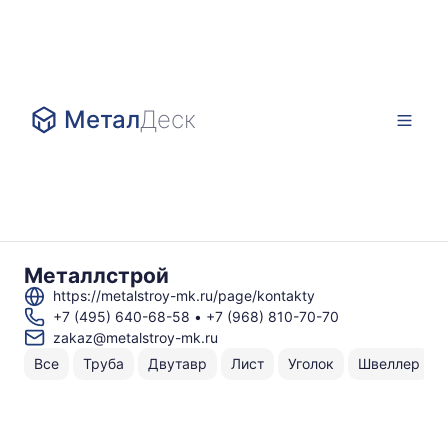
Метал
Деск
Металлстрой
https://metalstroy-mk.ru/page/kontakty
+7 (495) 640-68-58
•
+7 (968) 810-70-70
zakaz@metalstroy-mk.ru
Все
Труба
Двутавр
Лист
Уголок
Швеллер
Н
То
по
с