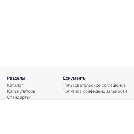
т
1
3
Разделы
Документы
Каталог
Пользовательское соглашение
Калькуляторы
Политика конфиденциальности
Стандарты
Поставщикам
О компании
Контакты
info@metaldesk.ru