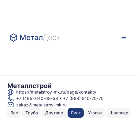
Метал
Деск
Металлстрой
https://metalstroy-mk.ru/page/kontakty
+7 (495) 640-68-58
•
+7 (968) 810-70-70
zakaz@metalstroy-mk.ru
Все
Труба
Двутавр
Лист
Уголок
Швеллер
Н
То
по
Г