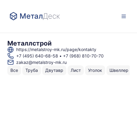
Метал
Деск
Металлстрой
https://metalstroy-mk.ru/page/kontakty
+7 (495) 640-68-58
•
+7 (968) 810-70-70
zakaz@metalstroy-mk.ru
Все
Труба
Двутавр
Лист
Уголок
Швеллер
Н
То
по
1
1