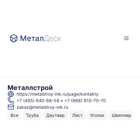
Метал
Деск
Металлстрой
https://metalstroy-mk.ru/page/kontakty
+7 (495) 640-68-58
•
+7 (968) 810-70-70
zakaz@metalstroy-mk.ru
Все
Труба
Двутавр
Лист
Уголок
Швеллер
Н
То
по
г