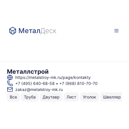
Метал
Деск
Металлстрой
https://metalstroy-mk.ru/page/kontakty
+7 (495) 640-68-58
•
+7 (968) 810-70-70
zakaz@metalstroy-mk.ru
Все
Труба
Двутавр
Лист
Уголок
Швеллер
Н
То
по
к
⌀