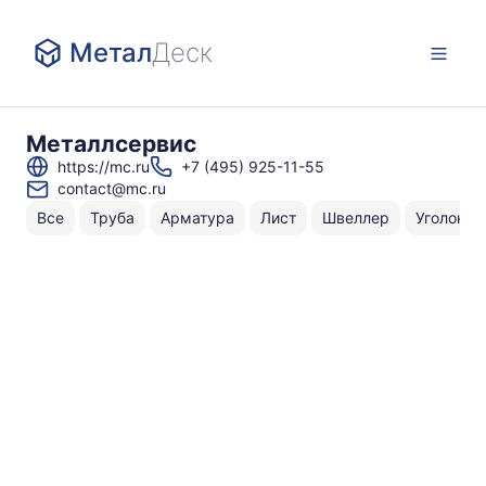
Метал
Деск
Металлсервис
https://mc.ru
+7 (495) 925-11-55
contact@mc.ru
Все
Труба
Арматура
Лист
Швеллер
Уголок
Н
То
по
⌀
⌀