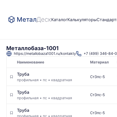
Метал
Деск
Каталог
Калькуляторы
Стандар
Металлобаза-1001
https://metallobaza1001.ru/kontakty
+7 (499) 346-84-
Наименование
Материал
Товары
Труба
поставщика
Ст3пс-5
профильная
•
пс
•
квадратная
Труба
Ст3пс-5
профильная
•
пс
•
квадратная
Труба
Ст3пс-5
профильная
•
пс
•
квадратная