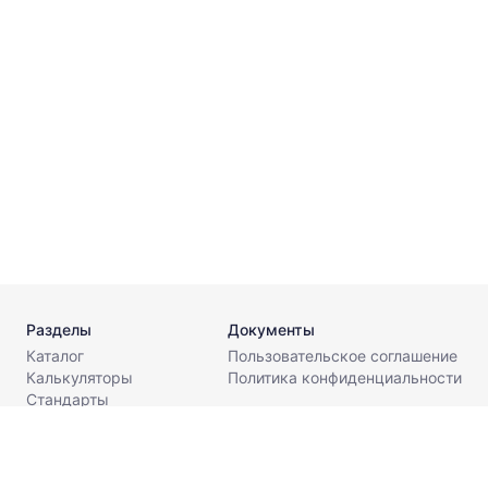
с
5
г
с
4
Разделы
Документы
Каталог
Пользовательское соглашение
Калькуляторы
Политика конфиденциальности
Стандарты
Поставщикам
О компании
Контакты