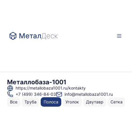
Метал
Деск
Металлобаза-1001
https://metallobaza1001.ru/kontakty
+7 (499) 346-84-03
info@metallobaza1001.ru
Все
Труба
Полоса
Уголок
Двутавр
Сетка
Н
То
по
г