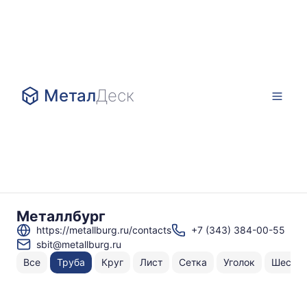
Метал
Деск
Металлбург
https://metallburg.ru/contacts
+7 (343) 384-00-55
sbit@metallburg.ru
Все
Труба
Круг
Лист
Сетка
Уголок
Шестиг
Н
То
по