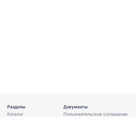
С
⌀
Т
к
С
⌀
Т
Разделы
Документы
Каталог
Пользовательское соглашение
Калькуляторы
Политика конфиденциальности
Стандарты
Поставщикам